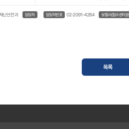
 재난안전과
02-2091-4284
담당자
담당자번호
보험사(접수센터)
목록