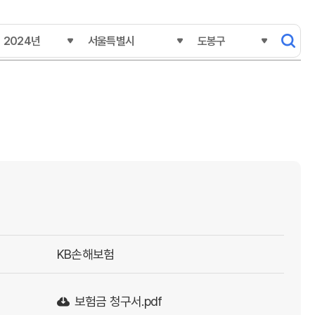
시도코드
시군구코드
KB손해보험
보험금 청구서.pdf