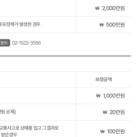
2,000만원
￦
 후유장해가 발생한 경우
500만원
￦
02-1522-3556
 문의
보장금액
1,000만원
￦
만원 공제)
20만원
￦
 교통사고로 상해를 입고 그결과로
100만원
￦
을 받은경우