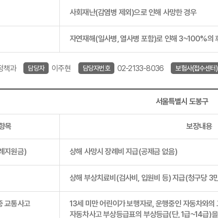
사회재난(감염병 제외)으로 인해 사망한 경우
해
자연재해(일사병, 열사병 포함)로 인해 3~100%의
정책과
이주현
02-2133-8036
담당자
담당자번호
보험사(접수센터)
서울특별시 도봉구
항목
보장내용
례지원금)
상해 사망시 장례비 지급(공제금 없음)
상해 부상치료비(검사비, 입원비 등) 지급(청구당 3
중 교통사고
13세 미만 어린이가 보행자로, 운행중인 자동차와의
자동차사고 부상등급표의 부상등급(단, 1급~14급)